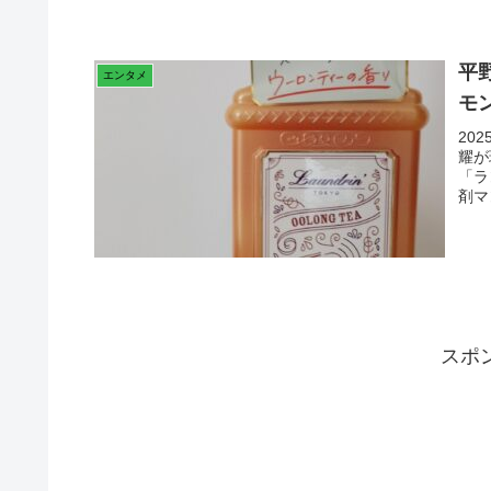
平
エンタメ
モ
20
耀が
「ラ
剤マ
スポ