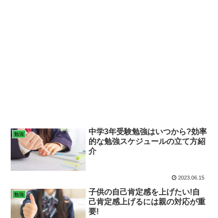
中学3年受験勉強はいつから?効率
勉強
的な勉強スケジュールの立て方紹
介
2023.06.15
子供の自己肯定感を上げたい!自
勉強
己肯定感上げるには親の対応が重
要!