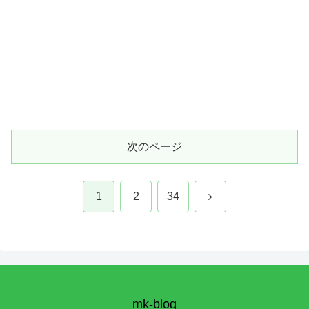
次のページ
次
1
2
34
へ
mk-blog