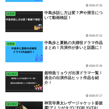
2026.07.25
中島歩話し方は変？声や滑舌につ
ドラマ
いて動画検証！
2026.07.22
中島歩と夏帆の夫婦役ドラマ作品
ドラマ
まとめ！共演作が多いと話題に！
2026.07.20
超特急リョウガ出演ドラマ一覧！
エンタメ
過去の出演作品ヒット作品を紹
介！
2026.07.17
神宮寺勇太レザージャケット姿披
エンタメ
露!アミリがタグにFOR YUTA!