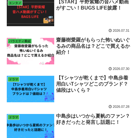
【STAR】平野紫耀の音ハメ動画
エンタメ
がすごい！BUGS LIFE披露！
2026.07.31
齋藤樹愛羅がもらった怖いぬいぐ
バラエティ番組
るみの商品名は？どこで買えるか
紹介！
2026.07.30
【Tシャツが乾くまで】中島歩着
ドラマ
用白いTシャツどこのブランド？
値段はいくら？
2026.07.28
中島歩はいつから夏帆のファン？
ドラマ
好きだったと発言し話題に！