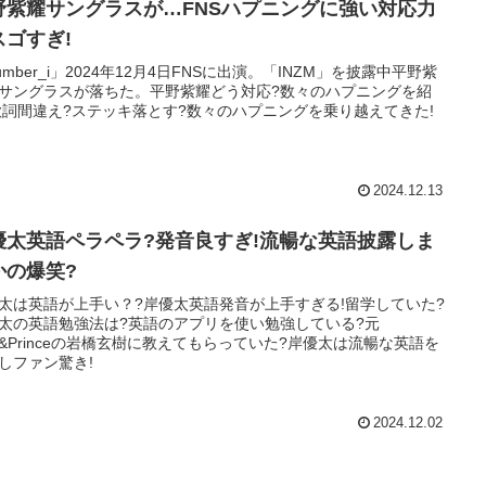
野紫耀サングラスが…FNSハプニングに強い対応力
スゴすぎ!
umber_i」2024年12月4日FNSに出演。「INZM」を披露中平野紫
サングラスが落ちた。平野紫耀どう対応?数々のハプニングを紹
歌詞間違え?ステッキ落とす?数々のハプニングを乗り越えてきた!
2024.12.13
優太英語ペラペラ?発音良すぎ!流暢な英語披露しま
かの爆笑?
太は英語が上手い？?岸優太英語発音が上手すぎる!留学していた?
太の英語勉強法は?英語のアプリを使い勉強している?元
ng&Princeの岩橋玄樹に教えてもらっていた?岸優太は流暢な英語を
しファン驚き!
2024.12.02