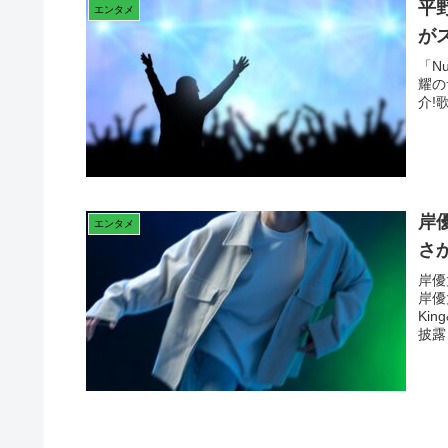
平
エンタメ
が
「N
耀の
介!
岸
エンタメ
さ
岸優
岸優
Ki
披露