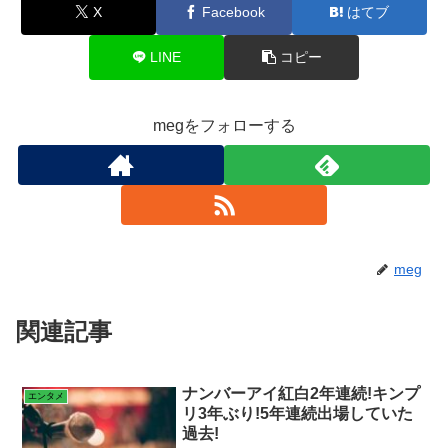
X
Facebook
はてブ
LINE
コピー
megをフォローする
meg
関連記事
ナンバーアイ紅白2年連続!キンプ
エンタメ
リ3年ぶり!5年連続出場していた
過去!