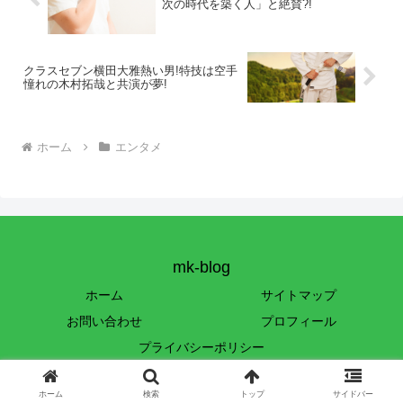
次の時代を築く人」と絶賛?!
クラスセブン横田大雅熱い男!特技は空手
憧れの木村拓哉と共演が夢!
ホーム
エンタメ
mk-blog
ホーム
サイトマップ
お問い合わせ
プロフィール
プライバシーポリシー
© 2023 mk-blog.
ホーム
検索
トップ
サイドバー