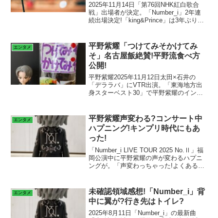
2025年11月14日「第76回NHK紅白歌合
戦」出場者が決定。「Number_i」2年連
続出場決定!「king&Prince」は3年ぶりの
出場!「king&Prince」は2018年から5年連
続紅白出場していた!歌唱曲紹介!
平野紫耀「つけてみそかけてみ
エンタメ
そ」名古屋飯絶賛!平野流食べ方
公開!
平野紫耀2025年11月12日太田×石井の
「デララバ」にVTR出演。「東海地方出
身スターベスト30」で平野紫耀のインタ
ビューが放送。好きな地元名古屋飯を明
かす。好きな名古屋飯は「つけてみそか
けてみそ」食べ方も公開!名古屋の人は全
平野紫耀声変わる?コンサート中
エンタメ
員友達?
ハプニング!キンプリ時代にもあ
った!
「Number_i LIVE TOUR 2025 No.Ⅱ」福
岡公演中に平野紫耀の声が変わるハプニ
ングが。「声変わっちゃった!よくあるん
ですよ。歌っている時じゃなくて良かっ
た!」声が変わるのはキンプリ時代もあっ
た!平野紫耀喉に犬飼っている?
未確認領域感想!「Number_i」背
エンタメ
中に翼が?行き先はトイレ?
2025年8月11日「Number_i」の最新曲