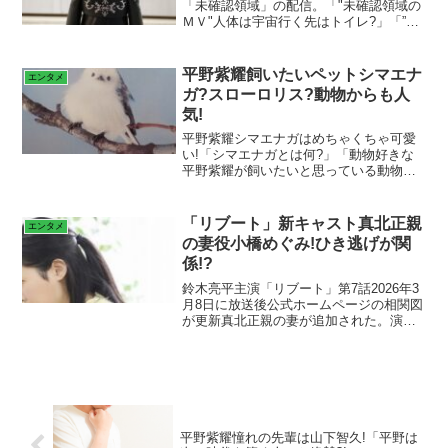
「未確認領域」の配信。「"未確認領域の
ＭＶ"人体は宇宙行く先はトイレ?」「”未
確認領域のMV”視聴した方の声は?」
「"Number_i"の背中に翼が!」などを紹
介。
平野紫耀飼いたいペットシマエナ
エンタメ
ガ?スローロリス?動物からも人
気!
平野紫耀シマエナガはめちゃくちゃ可愛
い!「シマエナガとは何?」「動物好きな
平野紫耀が飼いたいと思っている動物
は?」「実家で動物を20匹以上飼ってい
た?」「平野紫耀が似ている動物は?」
「Number_iはサル・ゴリラ・チンパンジ
「リブート」新キャスト真北正親
エンタメ
ー?」
の妻役小橋めぐみ!ひき逃げが関
係!?
鈴木亮平主演「リブート」第7話2026年3
月8日に放送後公式ホームページの相関図
が更新真北正親の妻が追加された。演じ
るのは小橋めぐみ!真北の妻にはひき逃げ
の過去が?夏海の母親の事故に関係が?重
要なカギを握る!?小橋めぐみとは?出演作
は?
平野紫耀憧れの先輩は山下智久!「平野は