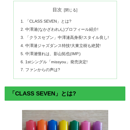
目次
「CLASS SEVEN」とは?
中澤漣(なかざわれん)プロフィール紹介!
「クラスセブン」中澤漣高身長!スタイル良し!
中澤漣ジャズダンス特技!大東立樹も絶賛!
中澤漣憧れは、影山拓也(IMP.)
1stシングル「missyou」発売決定!
ファンからの声は?
「CLASS SEVEN」とは?