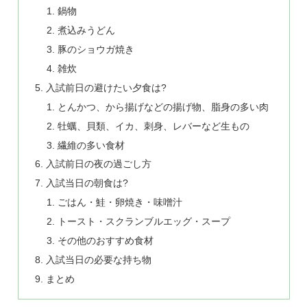
鍋物
煮込みうどん
豚のショウガ焼き
雑炊
入試前日の避けたい夕食は?
とんかつ、から揚げなどの揚げ物、脂身の多い肉
牡蠣、貝類、イカ、刺身、レバーなど生もの
繊維の多い食材
入試前日の夜の過ごし方
入試当日の朝食は?
ごはん・鮭・卵焼き・味噌汁
トースト・スクランブルエッグ・スープ
その他のおすすめ食材
入試当日の必要な持ち物
まとめ