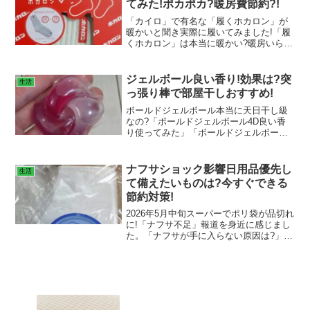
てみた!ポカポカ?暖房費節約?!
「カイロ」で有名な「履くホカロン」が
暖かいと聞き実際に履いてみました!「履
くホカロン」は本当に暖かい?暖房いら
ず?「履くホカロン」毛玉できる?洗濯の
注意点は?「履くホカロン」向いている人
は?どこで売っている?
ジェルボール良い香り!効果は?突
生活
っ張り棒で部屋干しおすすめ!
ボールドジェルボール本当に天日干し級
なの?「ボールドジェルボール4D良い香
り使ってみた」「ボールドジェルボール
4Dの使用した方の声は?」「ボールドジ
ェルボール4Dの効果は?」「突っ張りタ
イプの物干しを使用のメリットデメリッ
ナフサショック影響日用品優先し
生活
トは?」を紹介。
て備えたいものは?今すぐできる
節約対策!
2026年5月中旬スーパーでポリ袋が品切れ
に!「ナフサ不足」報道を身近に感じまし
た。「ナフサが手に入らない原因は?」
「ナフサ不足で影響を受ける日用品は?」
「ナフサ不足優先して備える日用品は?」
「ナフサ不足節約対策は?」を紹介しま
す。