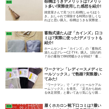
棕櫚ほうきデメリットは?メリッ
生活
ト多い!実際使用した感想を紹介!
雑貨屋さんで見つけた棕櫚(しゅろ)ほう
き。おしゃれで掃除する時間が楽しくな
ればと思い購入。棕櫚ほうきを実際使っ
た感想を紹介!デメリット・メリットは?
棕櫚ってなに?棕櫚ほうきの保管方法など
を紹介。
蓄熱式湯たんぽ「カインズ」口コ
生活
ミは?実際に使った!デメリットも
紹介!
ホームセンター「カインズ」の「蓄熱式
湯たんぽグレーCZ-TY4」購入。1回の約
７分の蓄熱で8時間暖かさが持続?「蓄熱
式湯たんぽ」とは何?「蓄熱式湯たんぽ」
実際に使ってみた!口コミは?「蓄熱式湯
たんぽ」メリット紹介!
ワークマン「レディースメディヒ
生活
ールソックス」で熟睡?実際履い
てみた!
「ワークマン」で「メディヒールケアル
ームソックス」を発見。「足元から始め
る休足習慣」と書いてあり気になり購
入。特殊な機能糸を使用!肌触り良い?優
しい着圧?実際に履いてみた!熟睡できる?
感想を紹介!
履くホカロン靴下口コミは?履い
生活