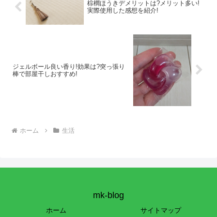
棕櫚ほうきデメリットは?メリット多い!
実際使用した感想を紹介!
ジェルボール良い香り!効果は?突っ張り
棒で部屋干しおすすめ!
ホーム
生活
mk-blog
ホーム
サイトマップ