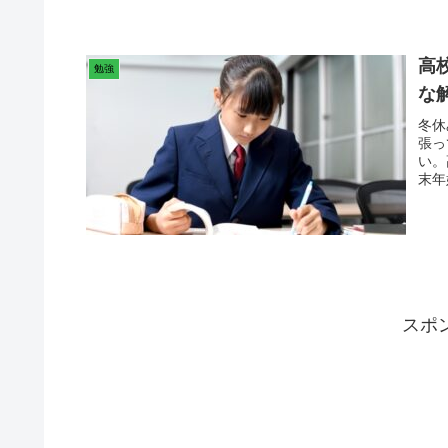
高
勉強
な
冬休
張っ
い。
末年
スポ