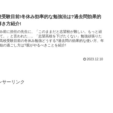
校受験目前!冬休み効率的な勉強法は?過去問効果的
解き方紹介!
み前に担任の先生に、「このままだと志望校が難しい。もっと頑
て。」と言われた…。「志望高校を下げたくない」勉強頑張りた
高校受験目前の冬休み勉強どうする?過去問の効果的な使い方、年
始の過ごし方は?親がやるべきことを紹介!
2023.12.10
ンサーリンク