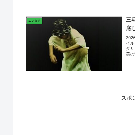
三
エンタメ
底
20
イル
ダサ
美の
スポ