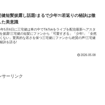
宅健短髪披露し話題!まるで少年?!若返りの秘訣は徹
した美意識
26年5月6日に三宅健は車の中でTikTokをライブを配信最新へアスタ
を披露!三宅健の短髪にファンから「可愛すぎる」「少年!」「全然
くない」驚異的な若さを保つ三宅健にファンから絶賛の声!三宅健
秘訣を語る!
2026.05.08
ンサーリンク