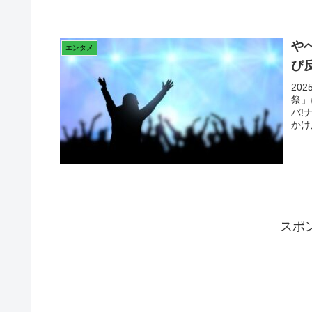
や
エンタメ
び
20
祭」
バ!
かけ
スポ