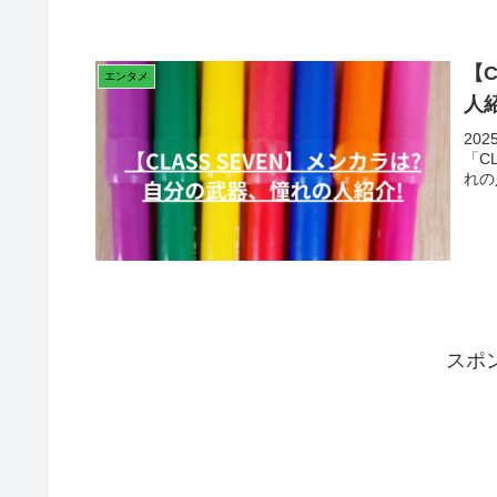
【
エンタメ
人
20
「C
れの
スポ