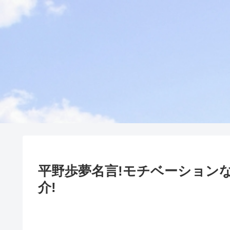
平野歩夢名言!モチベーション
介!