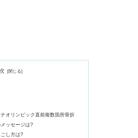
次
ィナオリンピック直前複数箇所骨折
メッセージは?
ごし方は?